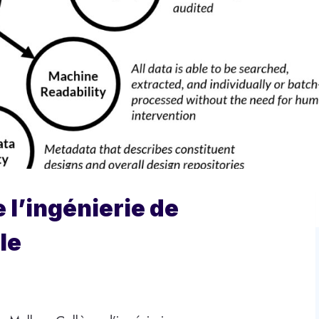
 l’ingénierie de
lle