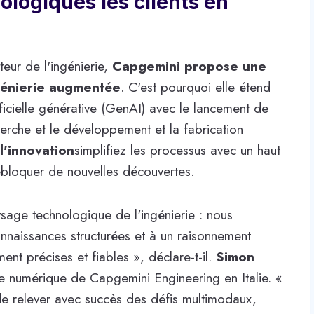
ologiques les clients en
eur de l'ingénierie,
Capgemini propose une
ngénierie augmentée
. C'est pourquoi elle étend
tificielle générative (GenAI) avec le lancement de
cherche et le développement et la fabrication
l'innovation
simplifiez les processus avec un haut
débloquer de nouvelles découvertes.
ysage technologique de l'ingénierie : nous
onnaissances structurées et à un raisonnement
nt précises et fiables », déclare-t-il.
Simon
e numérique de Capgemini Engineering en Italie. «
e relever avec succès des défis multimodaux,