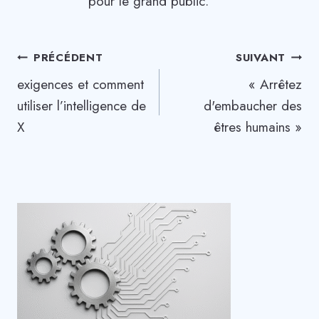
pour le grand public.
Navigation
PRÉCÉDENT
SUIVANT
exigences et comment
« Arrêtez
de
utiliser l’intelligence de
d'embaucher des
l’article
X
êtres humains »