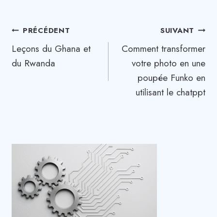
Navigation
PRÉCÉDENT
SUIVANT
Leçons du Ghana et
Comment transformer
de
du Rwanda
votre photo en une
l’article
poupée Funko en
utilisant le chatppt