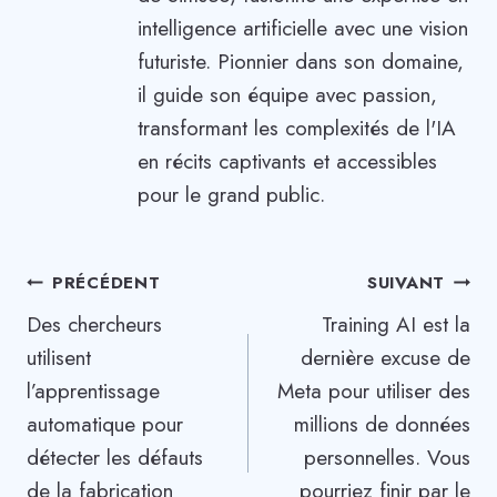
intelligence artificielle avec une vision
futuriste. Pionnier dans son domaine,
il guide son équipe avec passion,
transformant les complexités de l'IA
en récits captivants et accessibles
pour le grand public.
Navigation
PRÉCÉDENT
SUIVANT
Des chercheurs
Training AI est la
de
utilisent
dernière excuse de
l’article
l’apprentissage
Meta pour utiliser des
automatique pour
millions de données
détecter les défauts
personnelles. Vous
de la fabrication
pourriez finir par le