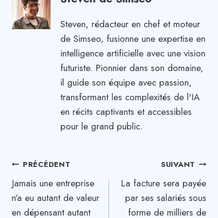
Steven, rédacteur en chef et moteur
de Simseo, fusionne une expertise en
intelligence artificielle avec une vision
futuriste. Pionnier dans son domaine,
il guide son équipe avec passion,
transformant les complexités de l'IA
en récits captivants et accessibles
pour le grand public.
Navigation
PRÉCÉDENT
SUIVANT
Jamais une entreprise
La facture sera payée
de
n’a eu autant de valeur
par ses salariés sous
l’article
en dépensant autant
forme de milliers de