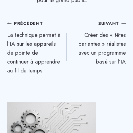
pour le grand public.
Navigation
PRÉCÉDENT
SUIVANT
La technique permet à
Créer des « têtes
de
l’IA sur les appareils
parlantes » réalistes
l’article
de pointe de
avec un programme
continuer à apprendre
basé sur l’IA
au fil du temps