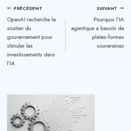
Navigation
PRÉCÉDENT
SUIVANT
OpenAI recherche le
Pourquoi l'IA
de
soutien du
agentique a besoin de
l’article
gouvernement pour
plates-formes
stimuler les
souveraines
investissements dans
l'IA