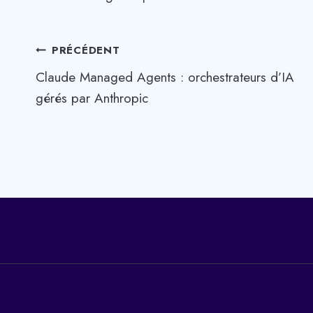
Navigation
PRÉCÉDENT
Claude Managed Agents : orchestrateurs d’IA
de
gérés par Anthropic
l’article