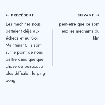
Navigation
PRÉCÉDENT
SUIVANT
Les machines nous
peut-être que ce sont
de
battaient déjà aux
eux les méchants du
l’article
échecs et au Go.
film
Maintenant, ils sont
sur le point de nous
battre dans quelque
chose de beaucoup
plus difficile : le ping-
pong.