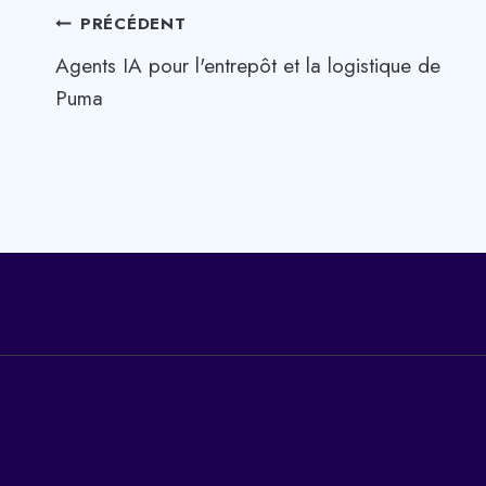
Navigation
PRÉCÉDENT
Agents IA pour l'entrepôt et la logistique de
de
Puma
l’article