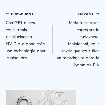
Navigation
PRÉCÉDENT
SUIVANT
ChatGPT et ses
Meta a misé ses
de
concurrents
cartes sur le
l’article
« hallucinent ».
métaverse.
NVIDIA a donc créé
Maintenant, vous
une technologie pour
savez que vous êtes
le résoudre
un retardataire dans le
boom de l’IA