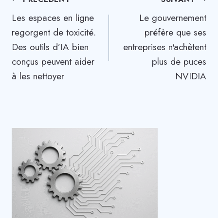
Navigation
Les espaces en ligne
Le gouvernement
de
regorgent de toxicité.
préfère que ses
l’article
Des outils d’IA bien
entreprises n'achètent
conçus peuvent aider
plus de puces
à les nettoyer
NVIDIA