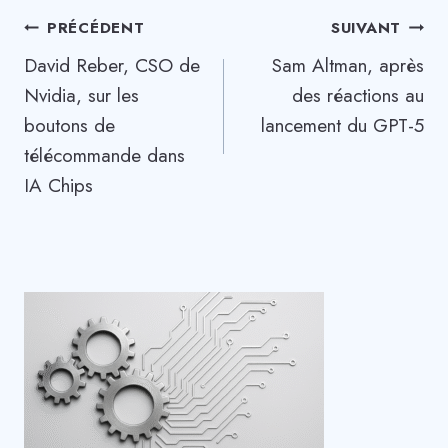
Navigation
PRÉCÉDENT
SUIVANT
David Reber, CSO de
Sam Altman, après
de
Nvidia, sur les
des réactions au
l’article
boutons de
lancement du GPT-5
télécommande dans
IA Chips