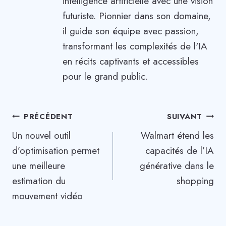
intelligence artificielle avec une vision
futuriste. Pionnier dans son domaine,
il guide son équipe avec passion,
transformant les complexités de l'IA
en récits captivants et accessibles
pour le grand public.
Navigation
PRÉCÉDENT
SUIVANT
Un nouvel outil
Walmart étend les
de
d’optimisation permet
capacités de l’IA
l’article
une meilleure
générative dans le
estimation du
shopping
mouvement vidéo