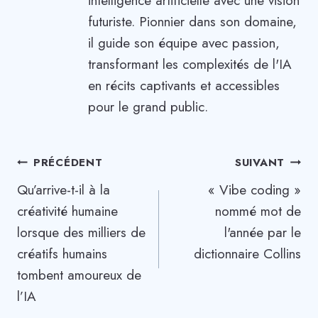
intelligence artificielle avec une vision
futuriste. Pionnier dans son domaine,
il guide son équipe avec passion,
transformant les complexités de l'IA
en récits captivants et accessibles
pour le grand public.
Navigation
PRÉCÉDENT
SUIVANT
Qu’arrive-t-il à la
« Vibe coding »
de
créativité humaine
nommé mot de
l’article
lorsque des milliers de
l'année par le
créatifs humains
dictionnaire Collins
tombent amoureux de
l’IA