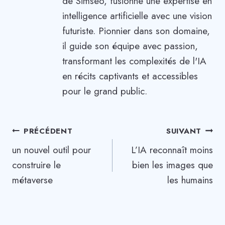
de Simseo, fusionne une expertise en
intelligence artificielle avec une vision
futuriste. Pionnier dans son domaine,
il guide son équipe avec passion,
transformant les complexités de l'IA
en récits captivants et accessibles
pour le grand public.
Navigation
PRÉCÉDENT
SUIVANT
un nouvel outil pour
L’IA reconnaît moins
de
construire le
bien les images que
l’article
métaverse
les humains