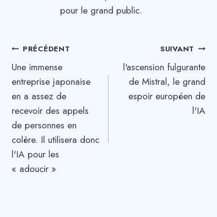
pour le grand public.
Navigation
PRÉCÉDENT
SUIVANT
Une immense
l'ascension fulgurante
de
entreprise japonaise
de Mistral, le grand
l’article
en a assez de
espoir européen de
recevoir des appels
l'IA
de personnes en
colère. Il utilisera donc
l'IA pour les
« adoucir »