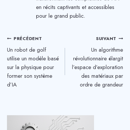
en récits captivants et accessibles
pour le grand public.
Navigation
PRÉCÉDENT
SUIVANT
Un robot de golf
Un algorithme
de
utilise un modèle basé
révolutionnaire élargit
l’article
sur la physique pour
l’espace d’exploration
former son système
des matériaux par
d’IA
ordre de grandeur