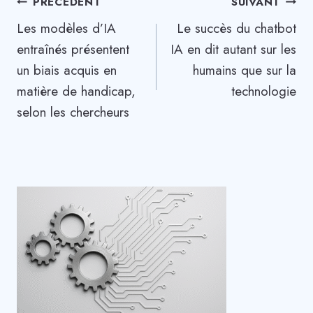
Navigation
PRÉCÉDENT
SUIVANT
Les modèles d’IA
Le succès du chatbot
de
entraînés présentent
IA en dit autant sur les
l’article
un biais acquis en
humains que sur la
matière de handicap,
technologie
selon les chercheurs