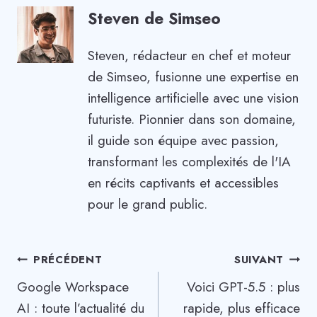
Steven de Simseo
Steven, rédacteur en chef et moteur
de Simseo, fusionne une expertise en
intelligence artificielle avec une vision
futuriste. Pionnier dans son domaine,
il guide son équipe avec passion,
transformant les complexités de l'IA
en récits captivants et accessibles
pour le grand public.
Navigation
PRÉCÉDENT
SUIVANT
Google Workspace
Voici GPT-5.5 : plus
de
AI : toute l’actualité du
rapide, plus efficace