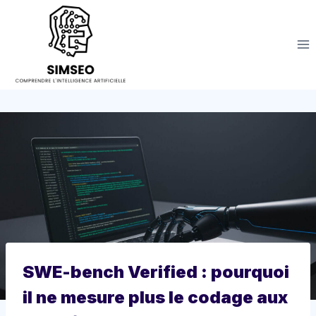
Aller
au
contenu
SWE-bench Verified : pourquoi
il ne mesure plus le codage aux