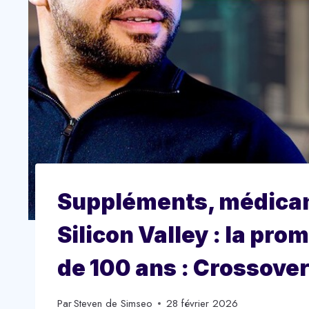
Suppléments, médicam
Silicon Valley : la pro
de 100 ans : Crossove
Par
Steven de Simseo
28 février 2026