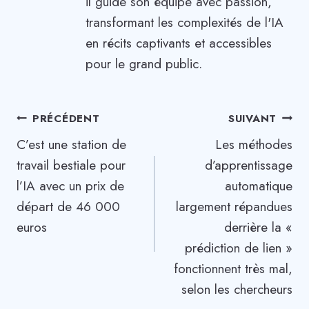
il guide son équipe avec passion,
transformant les complexités de l'IA
en récits captivants et accessibles
pour le grand public.
Navigation
PRÉCÉDENT
SUIVANT
C’est une station de
Les méthodes
de
travail bestiale pour
d’apprentissage
l’article
l’IA avec un prix de
automatique
départ de 46 000
largement répandues
euros
derrière la «
prédiction de lien »
fonctionnent très mal,
selon les chercheurs