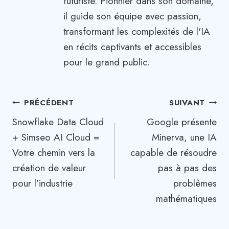
futuriste. Pionnier dans son domaine,
il guide son équipe avec passion,
transformant les complexités de l'IA
en récits captivants et accessibles
pour le grand public.
Navigation
PRÉCÉDENT
SUIVANT
Snowflake Data Cloud
Google présente
de
+ Simseo AI Cloud =
Minerva, une IA
l’article
Votre chemin vers la
capable de résoudre
création de valeur
pas à pas des
pour l’industrie
problèmes
mathématiques