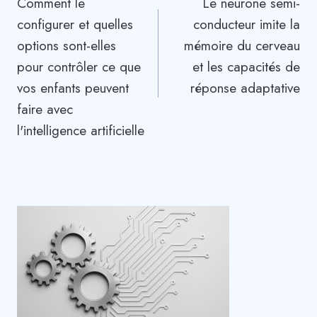
Comment le
Le neurone semi-
de
configurer et quelles
conducteur imite la
l’article
options sont-elles
mémoire du cerveau
pour contrôler ce que
et les capacités de
vos enfants peuvent
réponse adaptative
faire avec
l'intelligence artificielle