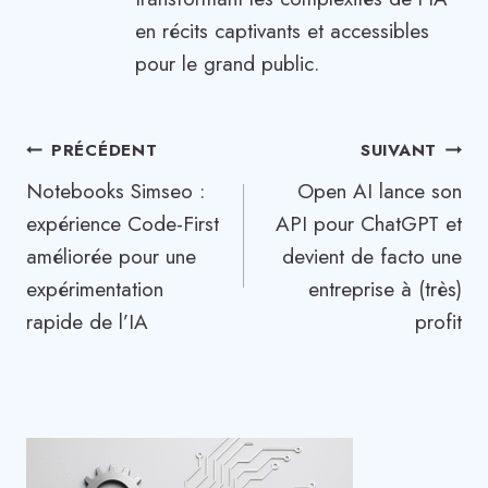
en récits captivants et accessibles
pour le grand public.
Navigation
PRÉCÉDENT
SUIVANT
Notebooks Simseo :
Open AI lance son
de
expérience Code-First
API pour ChatGPT et
l’article
améliorée pour une
devient de facto une
expérimentation
entreprise à (très)
rapide de l’IA
profit