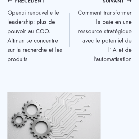
Navigation
PRÉCÉDENT
SUIVANT
Openai renouvelle le
Comment transformer
de
leadership: plus de
la paie en une
l’article
pouvoir au COO.
ressource stratégique
Altman se concentre
avec le potentiel de
sur la recherche et les
l’IA et de
produits
l’automatisation