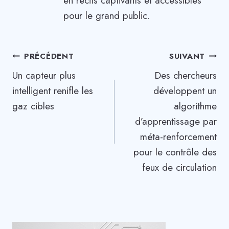
en récits captivants et accessibles
pour le grand public.
Navigation
PRÉCÉDENT
SUIVANT
Un capteur plus
Des chercheurs
de
intelligent renifle les
développent un
l’article
gaz cibles
algorithme
d’apprentissage par
méta-renforcement
pour le contrôle des
feux de circulation