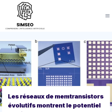
Aller
au
contenu
Les réseaux de memtransistors
évolutifs montrent le potentiel