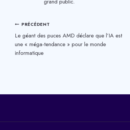
grand public.
Navigation
PRÉCÉDENT
Le géant des puces AMD déclare que l’IA est
de
une « méga-tendance » pour le monde
l’article
informatique