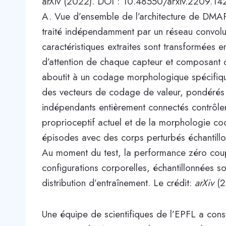
arXiv (2022). DOI : 10.48550/arxiv.2209.14
A. Vue d’ensemble de l’architecture de DMAP
traité indépendamment par un réseau convolu
caractéristiques extraites sont transformées 
d’attention de chaque capteur et composant d
aboutit à un codage morphologique spécifique
des vecteurs de codage de valeur, pondérés p
indépendants entièrement connectés contrôlent 
proprioceptif actuel et de la morphologie co
épisodes avec des corps perturbés échantillo
Au moment du test, la performance zéro cou
configurations corporelles, échantillonnées soit
distribution d’entraînement. Le crédit:
arXiv
(2
Une équipe de scientifiques de l’EPFL a con