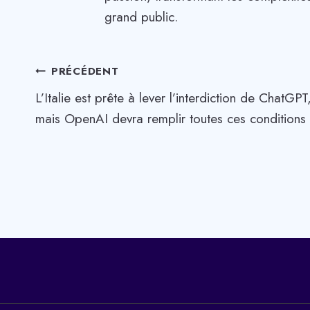
grand public.
Navigation
PRÉCÉDENT
L’Italie est prête à lever l’interdiction de ChatGPT
de
mais OpenAI devra remplir toutes ces conditions
l’article