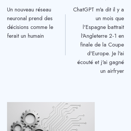
Un nouveau réseau
ChatGPT m'a dit il y a
de
neuronal prend des
un mois que
l’article
décisions comme le
l'Espagne battrait
ferait un humain
l'Angleterre 2-1 en
finale de la Coupe
d'Europe. Je l'ai
écouté et j'ai gagné
un airfryer