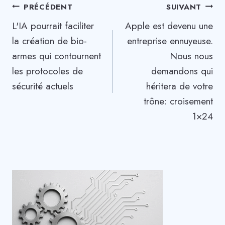
Navigation
PRÉCÉDENT
SUIVANT
L'IA pourrait faciliter
Apple est devenu une
de
la création de bio-
entreprise ennuyeuse.
l’article
armes qui contournent
Nous nous
les protocoles de
demandons qui
sécurité actuels
héritera de votre
trône: croisement
1×24