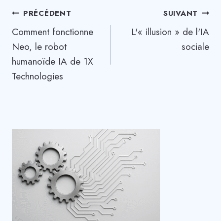
Navigation
PRÉCÉDENT
SUIVANT
Comment fonctionne
L'« illusion » de l'IA
de
Neo, le robot
sociale
l’article
humanoïde IA de 1X
Technologies