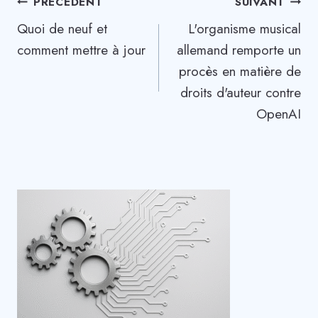
Navigation
PRÉCÉDENT
SUIVANT
Quoi de neuf et
L'organisme musical
de
comment mettre à jour
allemand remporte un
l’article
procès en matière de
droits d'auteur contre
OpenAI